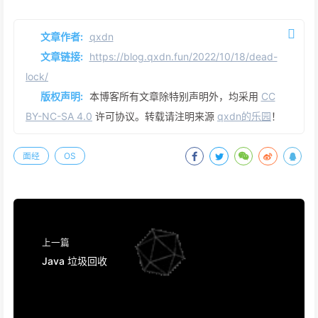
文章作者:
qxdn
文章链接:
https://blog.qxdn.fun/2022/10/18/dead-
lock/
版权声明:
本博客所有文章除特别声明外，均采用
CC
BY-NC-SA 4.0
许可协议。转载请注明来源
qxdn的乐园
！
面经
OS
上一篇
Java 垃圾回收