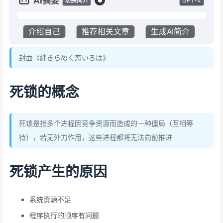
AI摘要
GPT-4
切换简介
介绍自己
推荐相关文章
生成AI简介
封面《絆きらめく恋いろは》
死锁的概念
死锁是指多个进程因竞争资源而造成的一种僵局（互相等
待），若无外力作用，这些进程都将无法向前推进
死锁产生的原因
系统资源不足
程序执行的顺序有问题