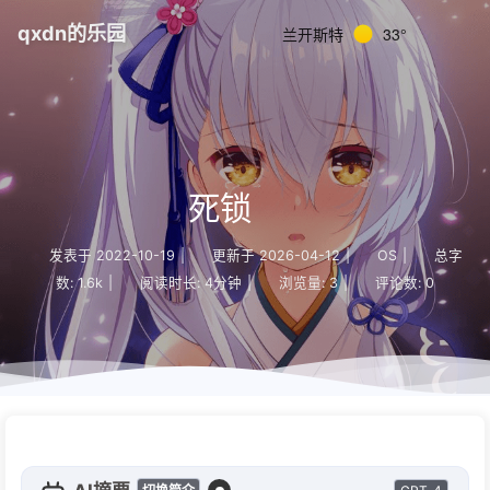
qxdn的乐园
兰开斯特
33°
死锁
发表于
2022-10-19
|
更新于
2026-04-12
|
OS
|
总字
数:
1.6k
|
阅读时长:
4分钟
|
浏览量:
3
|
评论数:
0