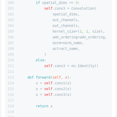
200
if
 spatial_dims == 
3
:
201
self
.conv3 = Convolution(
202
                spatial_dims,
203
                out_channels,
204
                out_channels,
205
                kernel_size=(
1
, 
1
, size),
206
                adn_ordering=adn_ordering,
207
                norm=norm_name,
208
                act=act_name,
209
            )
210
else
:
211
self
.conv3 = nn.Identity()
212
213
def
forward
(
self, x
):
214
        x = 
self
.conv1(x)
215
        x = 
self
.conv2(x)
216
        x = 
self
.conv3(x)
217
218
return
 x
219