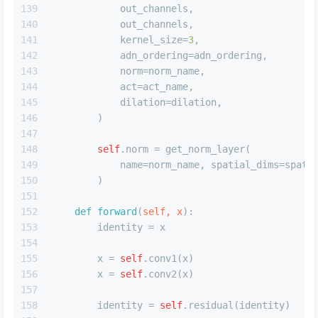
139
            out_channels,
140
            out_channels,
141
            kernel_size=
3
,
142
            adn_ordering=adn_ordering,
143
            norm=norm_name,
144
            act=act_name,
145
            dilation=dilation,
146
        )
147
148
self
.norm = get_norm_layer(
149
            name=norm_name, spatial_dims=spati
150
        )
151
152
def
forward
(
self, x
):
153
        identity = x
154
155
        x = 
self
.conv1(x)
156
        x = 
self
.conv2(x)
157
158
        identity = 
self
.residual(identity)