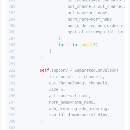
281
                    in_channels=in_channels 
if
282
                    out_channels=out_channels,
283
                    act_name=act_name,
284
                    norm_name=norm_name,
285
                    adn_ordering=adn_ordering,
286
                    spatial_dims=spatial_dims,
287
                )
288
for
 i 
in
range
(
3
)
289
            ]
290
        )
291
292
self
.sepconv = SeparatedConvBlock(
293
            in_channels=in_channels,
294
            out_channels=out_channels,
295
            size=
5
,
296
            act_name=act_name,
297
            norm_name=norm_name,
298
            adn_ordering=adn_ordering,
299
            spatial_dims=spatial_dims,
300
        )
301