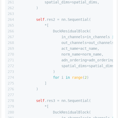
261
            spatial_dims=spatial_dims,
262
        )
263
264
self
.res2 = nn.Sequential(
265
            *[
266
                DuckResidualBlock(
267
                    in_channels=in_channels 
if
268
                    out_channels=out_channels,
269
                    act_name=act_name,
270
                    norm_name=norm_name,
271
                    adn_ordering=adn_ordering,
272
                    spatial_dims=spatial_dims,
273
                )
274
for
 i 
in
range
(
2
)
275
            ]
276
        )
277
278
self
.res3 = nn.Sequential(
279
            *[
280
                DuckResidualBlock(