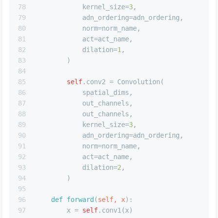
78
            kernel_size=
3
,
79
            adn_ordering=adn_ordering,
80
            norm=norm_name,
81
            act=act_name,
82
            dilation=
1
,
83
        )
84
85
self
.conv2 = Convolution(
86
            spatial_dims,
87
            out_channels,
88
            out_channels,
89
            kernel_size=
3
,
90
            adn_ordering=adn_ordering,
91
            norm=norm_name,
92
            act=act_name,
93
            dilation=
2
,
94
        )
95
96
def
forward
(
self, x
):
97
        x = 
self
.conv1(x)