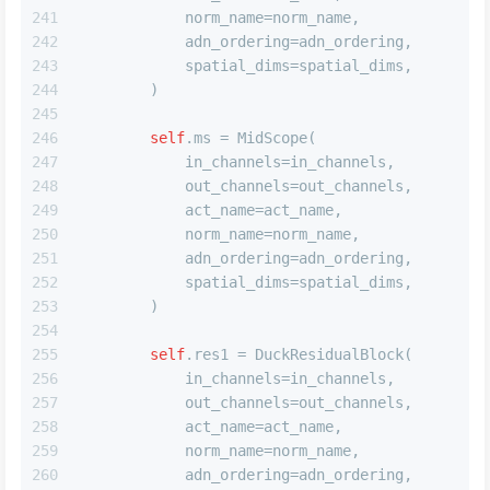
241
            norm_name=norm_name,
242
            adn_ordering=adn_ordering,
243
            spatial_dims=spatial_dims,
244
        )
245
246
self
.ms = MidScope(
247
            in_channels=in_channels,
248
            out_channels=out_channels,
249
            act_name=act_name,
250
            norm_name=norm_name,
251
            adn_ordering=adn_ordering,
252
            spatial_dims=spatial_dims,
253
        )
254
255
self
.res1 = DuckResidualBlock(
256
            in_channels=in_channels,
257
            out_channels=out_channels,
258
            act_name=act_name,
259
            norm_name=norm_name,
260
            adn_ordering=adn_ordering,