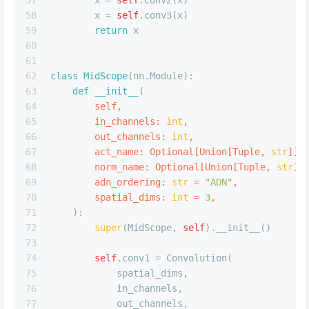
57
        x = 
self
.conv2(x)
58
        x = 
self
.conv3(x)
59
return
 x
60
61
62
class
MidScope
(nn.Module):
63
def
__init__
(
64
        self,
65
        in_channels: 
int
,
66
        out_channels: 
int
,
67
        act_name: 
Optional
[
Union
[
Tuple
, 
str
]] 
68
        norm_name: 
Optional
[
Union
[
Tuple
, 
str
]]
69
        adn_ordering: 
str
 = 
"ADN"
,
70
        spatial_dims: 
int
 = 
3
,
71
):
72
super
(MidScope, 
self
).__init__()
73
74
self
.conv1 = Convolution(
75
            spatial_dims,
76
            in_channels,
77
            out_channels,