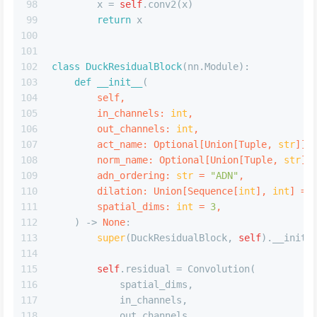
98
        x = 
self
.conv2(x)
99
return
 x
100
101
102
class
DuckResidualBlock
(nn.Module):
103
def
__init__
(
104
        self,
105
        in_channels: 
int
,
106
        out_channels: 
int
,
107
        act_name: 
Optional
[
Union
[
Tuple
, 
str
]] 
108
        norm_name: 
Optional
[
Union
[
Tuple
, 
str
]]
109
        adn_ordering: 
str
 = 
"ADN"
,
110
        dilation: 
Union
[
Sequence
[
int
], 
int
] = 
111
        spatial_dims: 
int
 = 
3
,
112
) -> 
None
:
113
super
(DuckResidualBlock, 
self
).__init_
114
115
self
.residual = Convolution(
116
            spatial_dims,
117
            in_channels,
118
            out_channels,