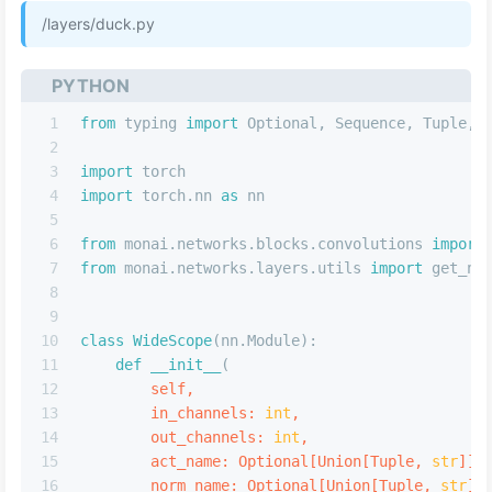
/layers/duck.py
PYTHON
1
from
 typing 
import
Optional
, 
Sequence
, 
Tuple
, 
2
3
import
 torch
4
import
 torch.nn 
as
 nn
5
6
from
 monai.networks.blocks.convolutions 
import
7
from
 monai.networks.layers.utils 
import
 get_no
8
9
10
class
WideScope
(nn.Module):
11
def
__init__
(
12
        self,
13
        in_channels: 
int
,
14
        out_channels: 
int
,
15
        act_name: 
Optional
[
Union
[
Tuple
, 
str
]] 
16
        norm_name: 
Optional
[
Union
[
Tuple
, 
str
]]