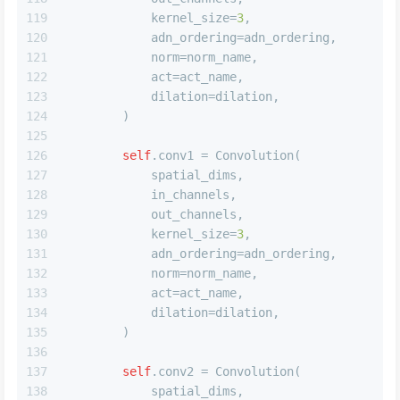
119
            kernel_size=
3
,
120
            adn_ordering=adn_ordering,
121
            norm=norm_name,
122
            act=act_name,
123
            dilation=dilation,
124
        )
125
126
self
.conv1 = Convolution(
127
            spatial_dims,
128
            in_channels,
129
            out_channels,
130
            kernel_size=
3
,
131
            adn_ordering=adn_ordering,
132
            norm=norm_name,
133
            act=act_name,
134
            dilation=dilation,
135
        )
136
137
self
.conv2 = Convolution(
138
            spatial_dims,