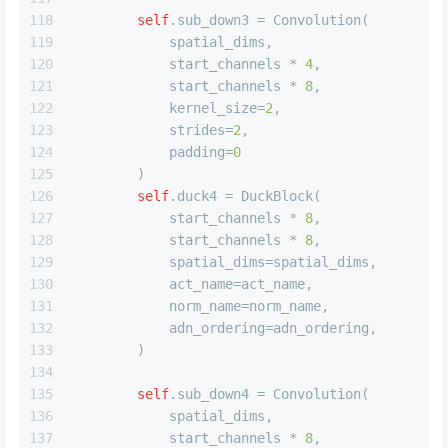
118
self
.sub_down3 = Convolution(
119
            spatial_dims,
120
            start_channels * 
4
,
121
            start_channels * 
8
,
122
            kernel_size=
2
,
123
            strides=
2
,
124
            padding=
0
125
        )
126
self
.duck4 = DuckBlock(
127
            start_channels * 
8
,
128
            start_channels * 
8
,
129
            spatial_dims=spatial_dims,
130
            act_name=act_name,
131
            norm_name=norm_name,
132
            adn_ordering=adn_ordering,
133
        )
134
135
self
.sub_down4 = Convolution(
136
            spatial_dims,
137
            start_channels * 
8
,