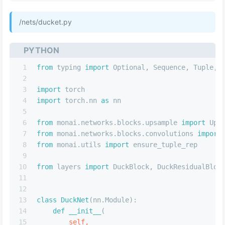
/nets/ducket.py
PYTHON
1
from
 typing 
import
Optional
, 
Sequence
, 
Tuple
, 
2
3
import
 torch
4
import
 torch.nn 
as
 nn
5
6
from
 monai.networks.blocks.upsample 
import
 UpS
7
from
 monai.networks.blocks.convolutions 
import
8
from
 monai.utils 
import
 ensure_tuple_rep
9
10
from
 layers 
import
 DuckBlock, DuckResidualBloc
11
12
13
class
DuckNet
(nn.Module):
14
def
__init__
(
15
        self,