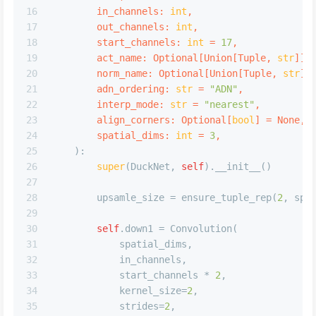
16
        in_channels: 
int
,
17
        out_channels: 
int
,
18
        start_channels: 
int
 = 
17
,
19
        act_name: 
Optional
[
Union
[
Tuple
, 
str
]] 
20
        norm_name: 
Optional
[
Union
[
Tuple
, 
str
]]
21
        adn_ordering: 
str
 = 
"ADN"
,
22
        interp_mode: 
str
 = 
"nearest"
,
23
        align_corners: 
Optional
[
bool
] = 
None
,
24
        spatial_dims: 
int
 = 
3
,
25
):
26
super
(DuckNet, 
self
).__init__()
27
28
        upsamle_size = ensure_tuple_rep(
2
, spa
29
30
self
.down1 = Convolution(
31
            spatial_dims,
32
            in_channels,
33
            start_channels * 
2
,
34
            kernel_size=
2
,
35
            strides=
2
,