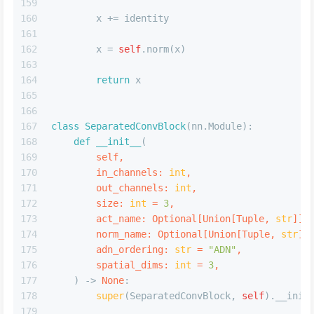
159
160
        x += identity
161
162
        x = 
self
.norm(x)
163
164
return
 x
165
166
167
class
SeparatedConvBlock
(nn.Module):
168
def
__init__
(
169
        self,
170
        in_channels: 
int
,
171
        out_channels: 
int
,
172
        size: 
int
 = 
3
,
173
        act_name: 
Optional
[
Union
[
Tuple
, 
str
]] 
174
        norm_name: 
Optional
[
Union
[
Tuple
, 
str
]]
175
        adn_ordering: 
str
 = 
"ADN"
,
176
        spatial_dims: 
int
 = 
3
,
177
) -> 
None
:
178
super
(SeparatedConvBlock, 
self
).__init
179