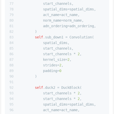
77
            start_channels,
78
            spatial_dims=spatial_dims,
79
            act_name=act_name,
80
            norm_name=norm_name,
81
            adn_ordering=adn_ordering,
82
        )
83
self
.sub_down1 = Convolution(
84
            spatial_dims,
85
            start_channels,
86
            start_channels * 
2
,
87
            kernel_size=
2
,
88
            strides=
2
,
89
            padding=
0
90
        )
91
92
self
.duck2 = DuckBlock(
93
            start_channels * 
2
,
94
            start_channels * 
2
,
95
            spatial_dims=spatial_dims,
96
            act_name=act_name,