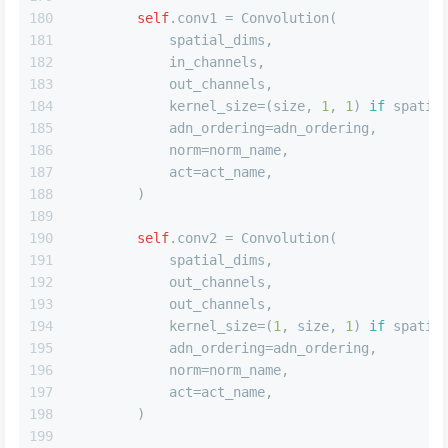
180
self
.conv1 = Convolution(
181
            spatial_dims,
182
            in_channels,
183
            out_channels,
184
            kernel_size=(size, 
1
, 
1
) 
if
 spatia
185
            adn_ordering=adn_ordering,
186
            norm=norm_name,
187
            act=act_name,
188
        )
189
190
self
.conv2 = Convolution(
191
            spatial_dims,
192
            out_channels,
193
            out_channels,
194
            kernel_size=(
1
, size, 
1
) 
if
 spatia
195
            adn_ordering=adn_ordering,
196
            norm=norm_name,
197
            act=act_name,
198
        )
199