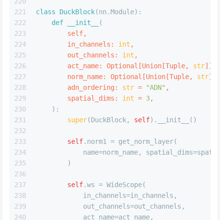
220
221
class
DuckBlock
(nn.Module):
222
def
__init__
(
223
        self,
224
        in_channels: 
int
,
225
        out_channels: 
int
,
226
        act_name: 
Optional
[
Union
[
Tuple
, 
str
]] 
227
        norm_name: 
Optional
[
Union
[
Tuple
, 
str
]]
228
        adn_ordering: 
str
 = 
"ADN"
,
229
        spatial_dims: 
int
 = 
3
,
230
):
231
super
(DuckBlock, 
self
).__init__()
232
233
self
.norm1 = get_norm_layer(
234
            name=norm_name, spatial_dims=spati
235
        )
236
237
self
.ws = WideScope(
238
            in_channels=in_channels,
239
            out_channels=out_channels,
240
            act_name=act_name,