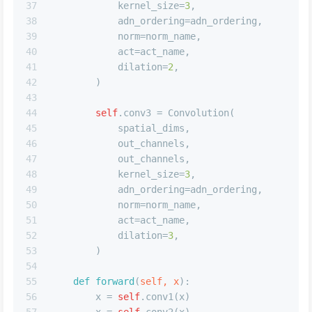
37
            kernel_size=
3
,
38
            adn_ordering=adn_ordering,
39
            norm=norm_name,
40
            act=act_name,
41
            dilation=
2
,
42
        )
43
44
self
.conv3 = Convolution(
45
            spatial_dims,
46
            out_channels,
47
            out_channels,
48
            kernel_size=
3
,
49
            adn_ordering=adn_ordering,
50
            norm=norm_name,
51
            act=act_name,
52
            dilation=
3
,
53
        )
54
55
def
forward
(
self, x
):
56
        x = 
self
.conv1(x)