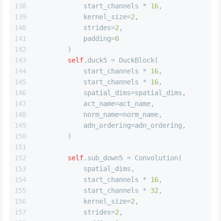
138
            start_channels * 
16
,
139
            kernel_size=
2
,
140
            strides=
2
,
141
            padding=
0
142
        )
143
self
.duck5 = DuckBlock(
144
            start_channels * 
16
,
145
            start_channels * 
16
,
146
            spatial_dims=spatial_dims,
147
            act_name=act_name,
148
            norm_name=norm_name,
149
            adn_ordering=adn_ordering,
150
        )
151
152
self
.sub_down5 = Convolution(
153
            spatial_dims,
154
            start_channels * 
16
,
155
            start_channels * 
32
,
156
            kernel_size=
2
,
157
            strides=
2
,