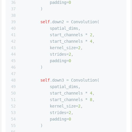
36
            padding=
0
37
        )
38
39
self
.down2 = Convolution(
40
            spatial_dims,
41
            start_channels * 
2
,
42
            start_channels * 
4
,
43
            kernel_size=
2
,
44
            strides=
2
,
45
            padding=
0
46
        )
47
48
self
.down3 = Convolution(
49
            spatial_dims,
50
            start_channels * 
4
,
51
            start_channels * 
8
,
52
            kernel_size=
2
,
53
            strides=
2
,
54
            padding=
0
55
        )