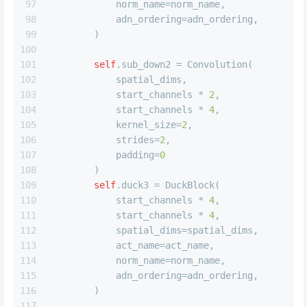
97
            norm_name=norm_name,
98
            adn_ordering=adn_ordering,
99
        )
100
101
self
.sub_down2 = Convolution(
102
            spatial_dims,
103
            start_channels * 
2
,
104
            start_channels * 
4
,
105
            kernel_size=
2
,
106
            strides=
2
,
107
            padding=
0
108
        )
109
self
.duck3 = DuckBlock(
110
            start_channels * 
4
,
111
            start_channels * 
4
,
112
            spatial_dims=spatial_dims,
113
            act_name=act_name,
114
            norm_name=norm_name,
115
            adn_ordering=adn_ordering,
116
        )
117