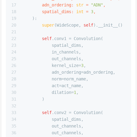
17
        adn_ordering: 
str
 = 
"ADN"
,
18
        spatial_dims: 
int
 = 
3
,
19
):
20
super
(WideScope, 
self
).__init__()
21
22
self
.conv1 = Convolution(
23
            spatial_dims,
24
            in_channels,
25
            out_channels,
26
            kernel_size=
3
,
27
            adn_ordering=adn_ordering,
28
            norm=norm_name,
29
            act=act_name,
30
            dilation=
1
,
31
        )
32
33
self
.conv2 = Convolution(
34
            spatial_dims,
35
            out_channels,
36
            out_channels,