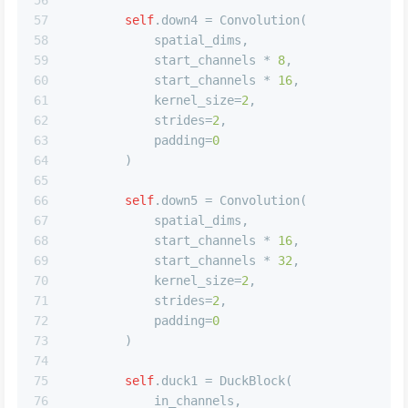
56
57
self
.down4 = Convolution(
58
            spatial_dims,
59
            start_channels * 
8
,
60
            start_channels * 
16
,
61
            kernel_size=
2
,
62
            strides=
2
,
63
            padding=
0
64
        )
65
66
self
.down5 = Convolution(
67
            spatial_dims,
68
            start_channels * 
16
,
69
            start_channels * 
32
,
70
            kernel_size=
2
,
71
            strides=
2
,
72
            padding=
0
73
        )
74
75
self
.duck1 = DuckBlock(
76
            in_channels,