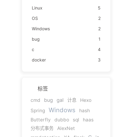
Linux
5
OS
2
Windows
2
bug
1
c
4
docker
3
标签
bug
gal
cmd
计息
Hexo
Windows
Spring
hash
Butterfly
dubbo
sql
haas
分布式事务
AlexNet