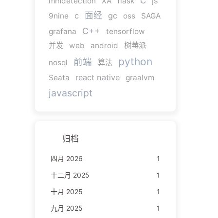
C
js
mmdetection
XA
flask
面经
c
gc
9nine
oss
SAGA
C++
grafana
tensorflow
并发
web
android
树莓派
python
前端
nosql
算法
react native
Seata
graalvm
javascript
归档
四月 2026
1
十二月 2025
1
十月 2025
1
九月 2025
1