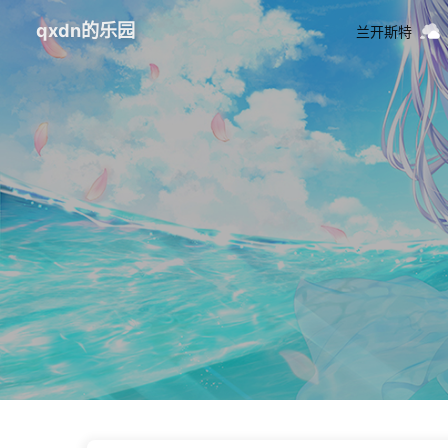
qxdn的乐园
兰开斯特