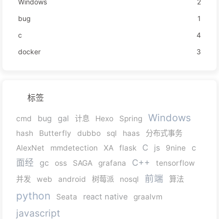
Windows
2
bug
1
c
4
docker
3
标签
Windows
bug
gal
cmd
计息
Hexo
Spring
hash
Butterfly
dubbo
sql
haas
分布式事务
C
js
c
AlexNet
mmdetection
XA
flask
9nine
面经
C++
gc
oss
SAGA
grafana
tensorflow
前端
并发
web
android
树莓派
nosql
算法
python
react native
Seata
graalvm
javascript