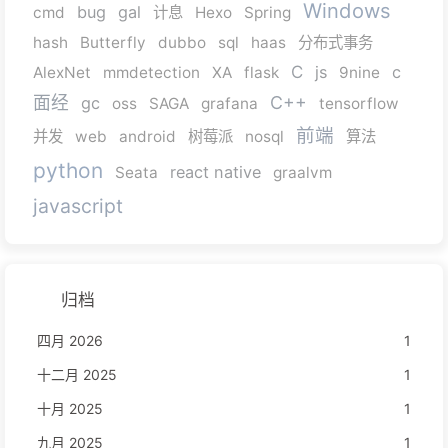
Windows
bug
gal
cmd
计息
Hexo
Spring
hash
Butterfly
dubbo
sql
haas
分布式事务
C
js
c
AlexNet
mmdetection
XA
flask
9nine
面经
C++
gc
oss
SAGA
grafana
tensorflow
前端
并发
web
android
树莓派
nosql
算法
python
react native
Seata
graalvm
javascript
归档
四月 2026
1
十二月 2025
1
十月 2025
1
九月 2025
1