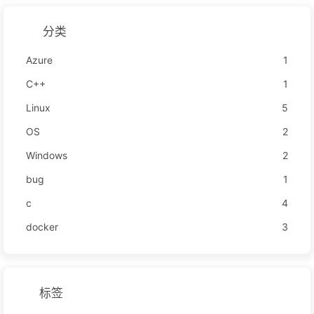
分类
Azure
1
C++
1
Linux
5
OS
2
Windows
2
bug
1
c
4
docker
3
标签