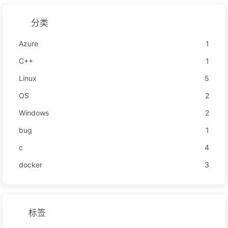
分类
Azure
1
C++
1
Linux
5
OS
2
Windows
2
bug
1
c
4
docker
3
标签