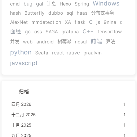
Windows
bug
gal
cmd
计息
Hexo
Spring
hash
Butterfly
dubbo
sql
haas
分布式事务
C
js
c
AlexNet
mmdetection
XA
flask
9nine
面经
C++
gc
oss
SAGA
grafana
tensorflow
前端
并发
web
android
树莓派
nosql
算法
python
react native
Seata
graalvm
javascript
归档
四月 2026
1
十二月 2025
1
十月 2025
1
九月 2025
1