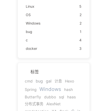
Linux
5
OS
2
Windows
2
bug
1
c
4
docker
3
标签
bug
gal
cmd
计息
Hexo
Windows
Spring
hash
Butterfly
dubbo
sql
haas
分布式事务
AlexNet