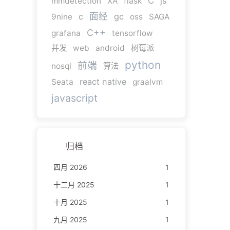
C
js
mmdetection
XA
flask
面经
c
gc
9nine
oss
SAGA
C++
grafana
tensorflow
并发
web
android
树莓派
python
前端
nosql
算法
react native
Seata
graalvm
javascript
归档
四月 2026
1
十二月 2025
1
十月 2025
1
九月 2025
1